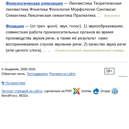
Фонологическая оппозиция
— Лингвистика Теоретическая
лингвистика Фонетика Фонология Морфология Синтаксис
Семантика Лексическая семантика Прагматика …
Википедия
Фонация
— (от греч. φωνή звук, голос) 1) звукообразование,
совместная работа произносительных органов во время
производства звуков речи, а также её результат само
воспринимаемое слухом звучание речи; 2) качество звука речи
(или целого слога),… …
Лингвистический энциклопедический словарь
© Академик, 2000-2026
18+
Обратная связь:
Техподдержка
,
Реклама на сайте
👣 Путешествия
Экспорт словарей на сайты
, сделанные на PHP,
Joomla,
Drupal,
WordPress, MODx.