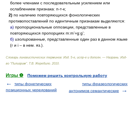
более членами с последовательным усилением или
ослаблением признака: п-т-к;
2)
по наличию повторяющихся фонологических
противопоставлений по идентичным признакам выделяются:
а)
пропорциональные оппозиции, представленные в
повторяющихся пропорциях m:m’=g:g’;
б)
изолированные
, представленные один раз в данном языке
(r и i – в нем. яз.).
Словарь лингвистических терминов: Изд. 5-е, испр-е и дополн. — Назрань: Изд-
во "Пилигрим"
.
Т.В. Жеребило
.
2010
.
Игры ⚽
Поможем решить контрольную работу
типы фонетических
типы фразеологических
позиционных чередований
антонимов семантические